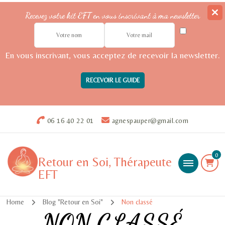
Recevez votre kit EFT en vous inscrivant à ma newsletter
En vous inscrivant, vous acceptez de recevoir la newsletter.
06 16 40 22 01
agnespauper@gmail.com
0
Retour en Soi, Thérapeute
EFT
Home
Blog "Retour en Soi"
Non classé
NON CLASSÉ