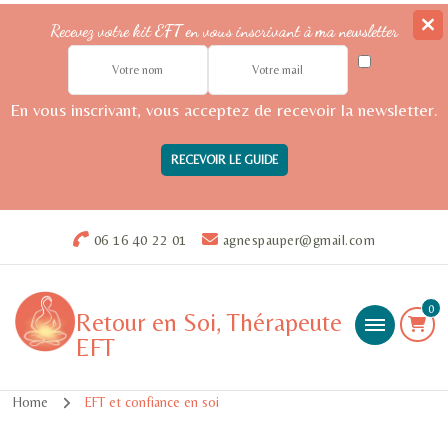
Recevez votre kit EFT en vous inscrivant à ma newsletter
En vous inscrivant, vous acceptez de recevoir la newsletter.
06 16 40 22 01
agnespauper@gmail.com
0
Retour en Soi, Thérapeute
EFT
Home
EFT et confiance en soi