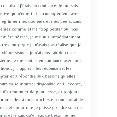
 craintive ; j'étais en confiance. Je me suis
tentive qui n'émettait aucun jugement, avec
 légitimer mes douleurs et mes peurs, sans
lèmes comme étant "trop petits" ou "pas
première séance, je me suis immédiatement
 très lourd que je n'avais pas réalisé que je
uxième séance, je n'ai plus fait de crises
isième, je me sentais en confiance avec moi-
ns ; j'ai appris à les reconnaître, les
pter et à répondre aux besoins qu'elles
urs su se montrer disponible et à l'écoute,
d'attention et de gentillesse, et toujours
recommandée à mes proches et continuerai de
 les clefs pour que je puisse prendre soin de
e, et je sais qu'en cas de besoin je me