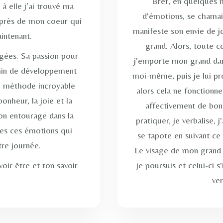
Bref, en quelques m
 à elle j’ai trouvé ma
d'émotions, se chamail
ut près de mon coeur qui
manifeste son envie de jo
intenant.
grand. Alors, toute c
agées. Sa passion pour
j'emporte mon grand dans
min de développement
moi-même, puis je lui pro
e méthode incroyable
alors cela ne fonctionne
onheur, la joie et la
affectivement de bons
n entourage dans la
pratiquer, je verbalise,
utes ces émotions qui
se tapote en suivant ce
re journée.
Le visage de mon grand 
ir être et ton savoir
je poursuis et celui-ci s
ver