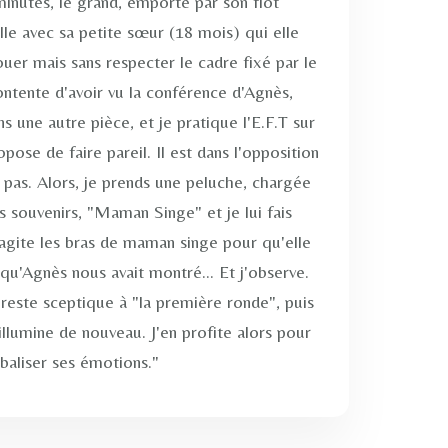
inutes, le grand, emporté par son flot
le avec sa petite sœur (18 mois) qui elle
uer mais sans respecter le cadre fixé par le
ontente d'avoir vu la conférence d'Agnès,
 une autre pièce, et je pratique l'E.F.T sur
pose de faire pareil. Il est dans l'opposition
 pas. Alors, je prends une peluche, chargée
 souvenirs, "Maman Singe" et je lui fais
 j'agite les bras de maman singe pour qu'elle
 qu'Agnès nous avait montré... Et j'observe.
reste sceptique à "la première ronde", puis
'illumine de nouveau. J'en profite alors pour
baliser ses émotions."