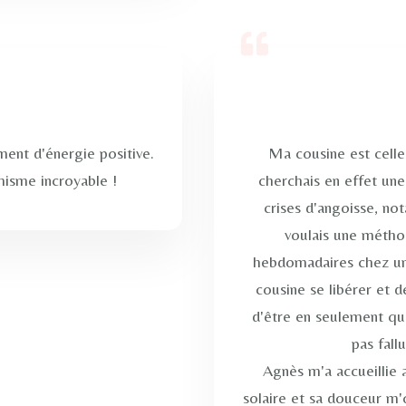
ent d'énergie positive.
Ma cousine est celle
misme incroyable !
cherchais en effet un
crises d'angoisse, n
voulais une métho
hebdomadaires chez un p
cousine se libérer et d
d'être en seulement qu
pas fall
Agnès m'a accueillie 
solaire et sa douceur m'o