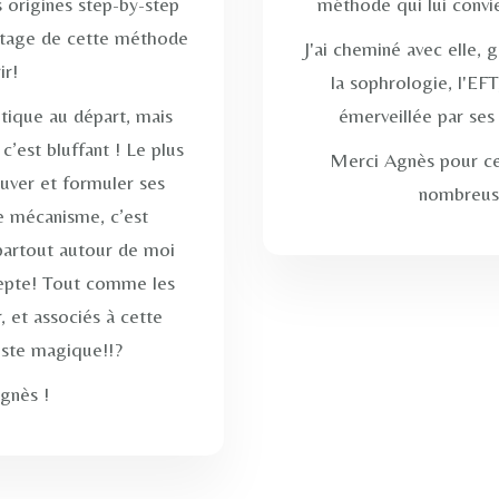
 origines step-by-step
méthode qui lui convien
artage de cette méthode
J'ai cheminé avec elle, 
ir!
la sophrologie, l'EFT
ptique au départ, mais
émerveillée par ses 
’est bluffant ! Le plus
Merci Agnès pour c
ouver et formuler ses
nombreuse
e mécanisme, c’est
 partout autour de moi
depte! Tout comme les
, et associés à cette
uste magique!!?
Agnès !