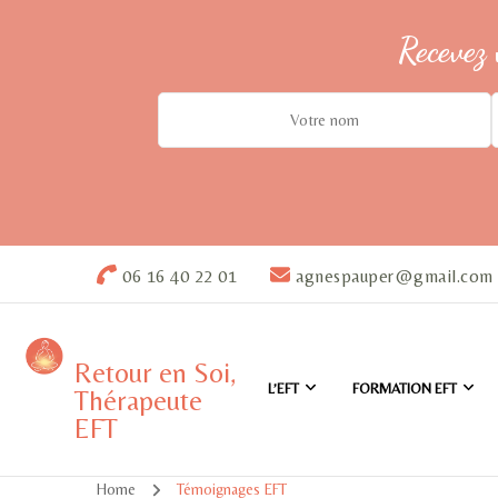
Recevez 
06 16 40 22 01
agnespauper@gmail.com
Retour en Soi,
L’EFT
FORMATION EFT
Thérapeute
EFT
Home
Témoignages EFT