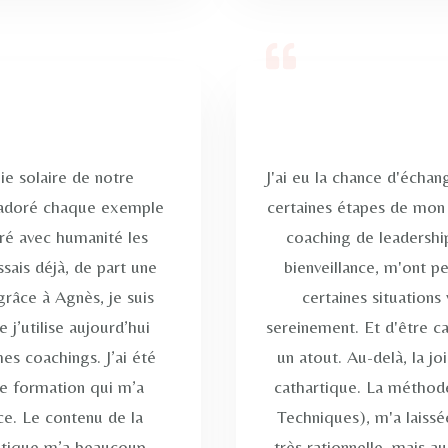
ie solaire de notre
J'ai eu la chance d'échan
ai adoré chaque exemple
certaines étapes de mon
tré avec humanité les
coaching de leadershi
ssais déjà, de part une
bienveillance, m'ont p
grâce à Agnès, je suis
certaines situations
’utilise aujourd’hui
sereinement. Et d'être c
es coachings. J’ai été
un atout. Au-delà, la jo
de formation qui m’a
cathartique. La méthode
ce. Le contenu de la
Techniques), m'a laissé
ratique m’a beaucoup
très rationnelle, mais a