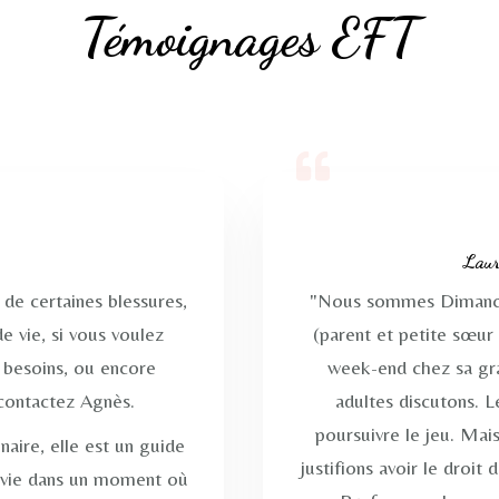
Témoignages EFT
Laur
 de certaines blessures,
"Nous sommes Dimanche,
e vie, si vous voulez
(parent et petite sœur 
s besoins, ou encore
week-end chez sa gra
contactez Agnès.
adultes discutons. 
poursuivre le jeu. Mai
aire, elle est un guide
justifions avoir le droit
a vie dans un moment où