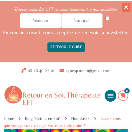
Recevez votre kit EFT en vous inscrivant à ma newsletter
En vous inscrivant, vous acceptez de recevoir la newsletter.
06 16 40 22 01
agnespauper@gmail.com
0
Retour en Soi, Thérapeute
EFT
Home
Blog "Retour en Soi"
Non classé
Saviez-vous
que vous pouvez changer votre taux vibratoire ?