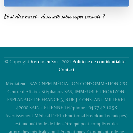
Et si dire merci… devenait votre super pouvoir ?
© Copyright
Retour en Soi
- 2021
Politique de confidentialité
-
Contact
Médiateur - SAS CNPM MÉDIATION CONSOMMATION C/O
Centre d’Affaires Stéphanois SAS, IMMEUBLE L’HORIZON,
ESPLANADE DE FRANCE 3, RUE J. CONSTANT MILLERET
42000 SAINT-ÉTIENNE Téléphone : 04 77 42 10 58
Avertissement Médical L’EFT (Emotional Freedom Techniques)
est une méthode de bien-être qui peut compléter des
approches médicales ou thérapeutiques. Cependant, elle ne