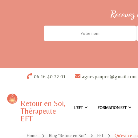
Recevez 
06 16 40 22 01
agnespauper@gmail.com
Retour en Soi,
L’EFT
FORMATION EFT
Thérapeute
EFT
Home
Blog "Retour en Soi"
EFT
Qu’est-ce qu