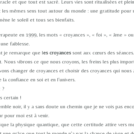
racle et que tout est sacré. Leurs vies sont ritualisées et ple
les mêmes sens tout autour du monde : une gratitude pour no
ène le soleil et tous ses bienfaits.
apeute en 1999, les mots « croyances », « foi », « âme » ou «
 une faiblesse.
nt je remarque que l
es croyances
sont aux cœurs des séances.
. Nous vibrons ce que nous croyons, les freins les plus impor
ons changer de croyances et choisir des croyances qui nous a
la confiance en soi et en l’univers.
 ?
s certain !
ble noir, il y a sans doute un chemin que je ne vois pas enco
ur pour moi est à venir.
e la physique quantique, que cette certitude attire vers mo
st une grâce que tout le monde n’a pas la chance de vivre et de