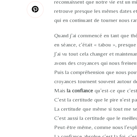
reconnaissent que notre vie est un mi
retrouve presque les mêmes dates et 
qui en continuant de tourner nous ram
Quand j’ai commencé en tant que thér
en séance, c’était « tabou », presque
J’ai vu tout cela changer et maintena
avons des croyances qui nous freinent
Puis la compréhension que nous pouv
croyances tournent souvent autour de 
Mais
la confiance
qu’est-ce que c’est
C’est la certitude que le pire n’est pa
La certitude que même si tout me sem
C’est aussi la certitude que le meille
Peut-être même, comme nous l’expliqu
La confiance absolue c’est la foi, c’e