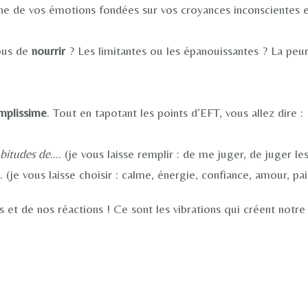
une de vos émotions fondées sur vos croyances inconscientes e
vous de
nourrir
? Les limitantes ou les épanouissantes ? La peur
implissime
. Tout en tapotant les points d’EFT, vous allez dire :
abitudes de
…. (je vous laisse remplir : de me juger, de juger le
 (je vous laisse choisir : calme, énergie, confiance, amour, pa
et de nos réactions ! Ce sont les vibrations qui créent notre 