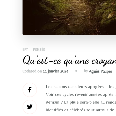
EFT
PENSÉE
Qu’est-ce qu’une croya
by
updated on
11 janvier 2024
Agnès Pauper
Les saisons dans leurs apogées – les 
Voir ces cycles revenir années après a
demain ? La pluie sera-t-elle au ren
identifiés et célébrés tout autour de 