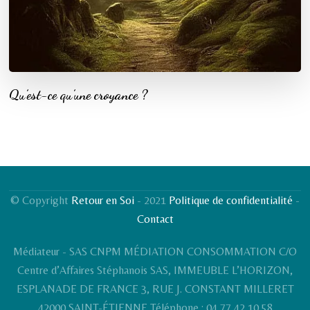
Qu’est-ce qu’une croyance ?
© Copyright
Retour en Soi
- 2021
Politique de confidentialité
-
Contact
Médiateur - SAS CNPM MÉDIATION CONSOMMATION C/O
Centre d’Affaires Stéphanois SAS, IMMEUBLE L’HORIZON,
ESPLANADE DE FRANCE 3, RUE J. CONSTANT MILLERET
42000 SAINT-ÉTIENNE Téléphone : 04 77 42 10 58