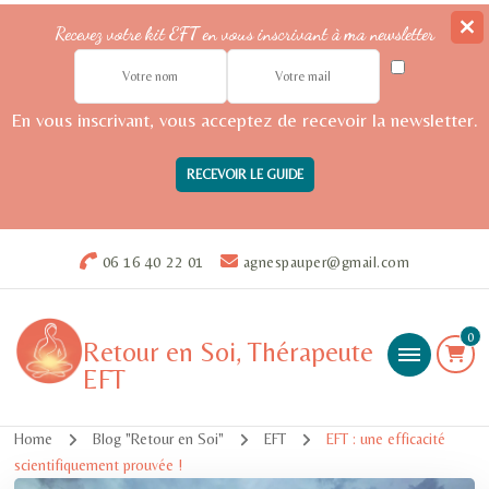
Recevez votre kit EFT en vous inscrivant à ma newsletter
En vous inscrivant, vous acceptez de recevoir la newsletter.
06 16 40 22 01
agnespauper@gmail.com
0
Retour en Soi, Thérapeute
EFT
Home
Blog "Retour en Soi"
EFT
EFT : une efficacité
scientifiquement prouvée !