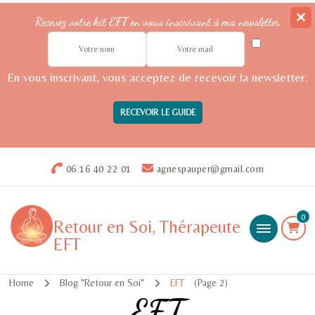
Recevez votre kit EFT en vous inscrivant à ma newsletter
En vous inscrivant, vous acceptez de recevoir la newsletter.
06 16 40 22 01
agnespauper@gmail.com
0
Retour en Soi, Thérapeute
EFT
Home
Blog "Retour en Soi"
EFT
(Page 2)
EFT