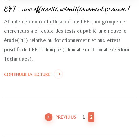
EFT : une efficacité scientifiquement prouvée !
Afin de démontrer l’efficacité de l’EFT, un groupe de
chercheurs a effectué des tests et publié une nouvelle
étude([1]) relative au fonctionnement et aux effets
positifs de l’EFT Clinique (Clinical Emotionnal Freedom
Techniques).
CONTINUER LA LECTURE
Pagination
des
PAGE
PAGE
1
2
PREVIOUS
publications