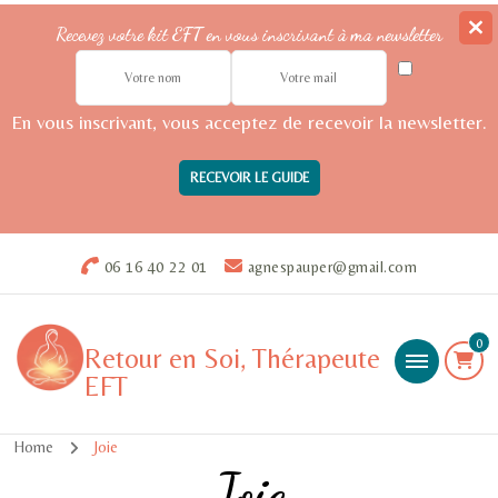
Recevez votre kit EFT en vous inscrivant à ma newsletter
En vous inscrivant, vous acceptez de recevoir la newsletter.
06 16 40 22 01
agnespauper@gmail.com
0
Retour en Soi, Thérapeute
EFT
Home
Joie
Joie