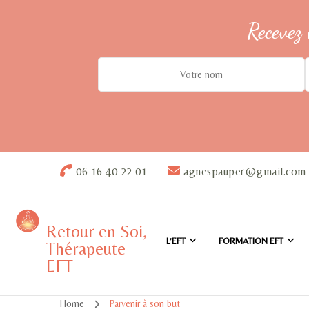
Recevez 
06 16 40 22 01
agnespauper@gmail.com
Retour en Soi,
L’EFT
FORMATION EFT
Thérapeute
EFT
Home
Parvenir à son but